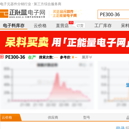
电子元器件分销行业 · 第三方综合服务商
99
电子料库存
云价格
直营店
工厂库存
呆
订货
PE300-36
在产
搜索次数:
- -
参考价:
¥ --
展开
云价格
供应商
型号
登录