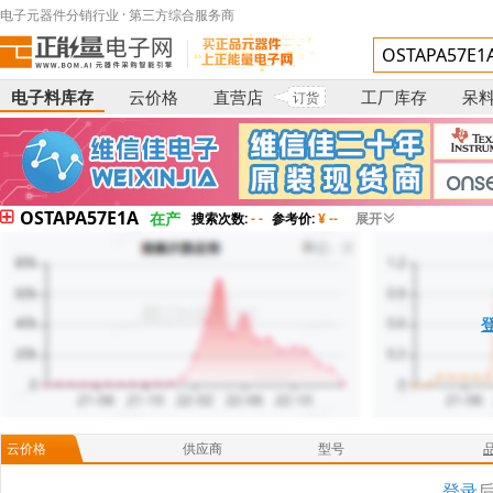
电子元器件分销行业 · 第三方综合服务商
电子料库存
云价格
直营店
工厂库存
呆
订货
OSTAPA57E1A
在产
搜索次数:
- -
参考价:
¥ --
展开
云价格
供应商
型号
登录