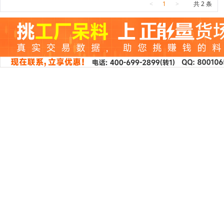
<
1
>
共 2 条