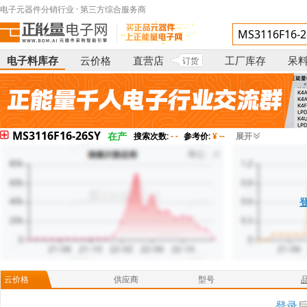
电子元器件分销行业 · 第三方综合服务商
电子料库存
云价格
直营店
工厂库存
呆
订货
MS3116F16-26SY
在产
搜索次数:
- -
参考价:
¥ --
展开
云价格
供应商
型号
登录