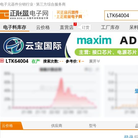
电子元器件分销行业 · 第三方综合服务商
7
电子料库存
云价格
直营店
工厂库存
呆
订货
LTK64004
在产
搜索次数:
- -
参考价:
¥ --
展开
云价格
供应商
型号
登录