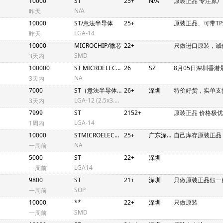
10000
ST
25+
N/A
原装正品 专注原
N/A
昨天
10000
ST/意法半导体
25+
原装正品、可带TP
LGA-14
昨天
10000
MICROCHIP/微芯
22+
只做进口原装，诚
SMD
3天内
100000
ST MICROELECTRONICS
26
SZ
8月05日深圳香港
NA
3天内
7000
ST（意法半导体）
26+
深圳
特价好货，实单支
LGA-12 (2.5x3.0x0.83mm)
3天内
7999
ST
2152+
原装正品 价格极优
LGA-14
1周内
10000
STMICROELECTRONICS
25+
广东深圳
自己库存原装正品
NA
一周前
5000
ST
22+
深圳
LGA14
一周前
9800
ST
21+
深圳
只做原装正品假一
SOP
一周前
10000
**
22+
深圳
只做原装
SMD
一周前