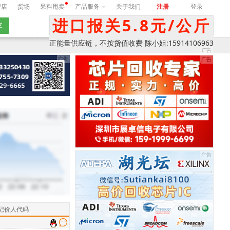
营店
货场
呆料甩卖
产品服务
关于我们
注册
登录
进口报关5.8元/公斤
期
询价
正能量供应链，不按货值收费 陈小姐:15914106963
记价人代码