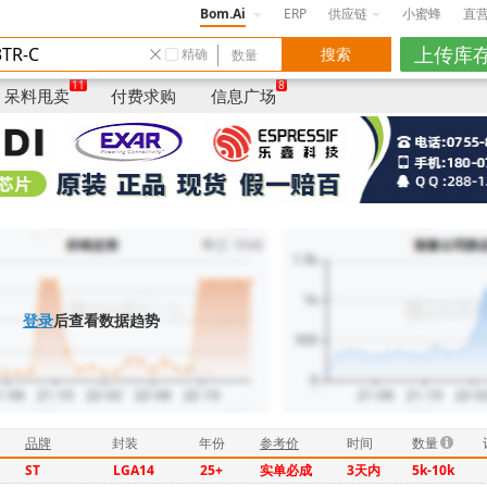
Bom.Ai
ERP
供应链
小蜜蜂
直
精确
数量
品牌
/封装
年份
仓库
卖家说明/品质/货
11
8
呆料甩卖
付费求购
信息广场
登录
后查看数据趋势
品牌
封装
年份
参考价
时间
数量
ST
LGA14
25+
实单必成
3天内
5k-10k