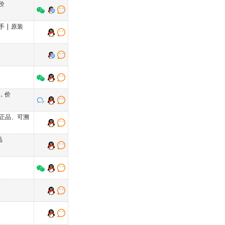
价
手
|
原装
，价
正品、可溯
品