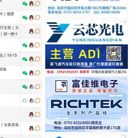
持
| 现货
ST主营 | 力
 | 假一赔十
品
| 10-15
原装
单
|
全新原装