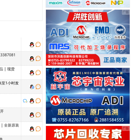
387081
品
| 现货
 快至1小时发
单开
单
|
全新原装
单