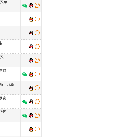
持实单
电
持实
支持
品
| 现货
朋友
货库