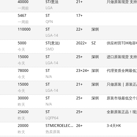
40000
ST/意法
21+
只做原装现货 支
LGA
一周前
5467
ST
17+
QFN
一周前
110000
ST
22+
深圳
LGA-14
5000
ST(意法)
2022+
SZ
供应村田TDK电容
SMD
今天
15000
ST
25+
深圳
进口原装现货 支
LGA-14
今天
78000
ST
23+24+
深圳
代理资质全网最低
N/A
今天
15000
ST
21+
深圳
只做原装
|
原装正
LGA-14
今天
30000
ST
25+
深圳
原装市场最低交个
N/A
昨天
25600
ST
25+
全新原装正品！现
LQFP64
昨天
20000
STMICROELECTRONICS
26+
3-4天HK
热卖原装
昨天