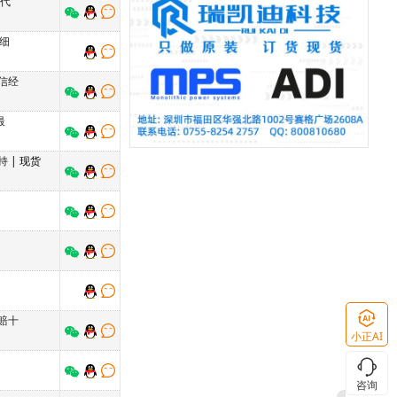
厂代
细
信经
最
持
| 现货
赔十
小正AI
咨询