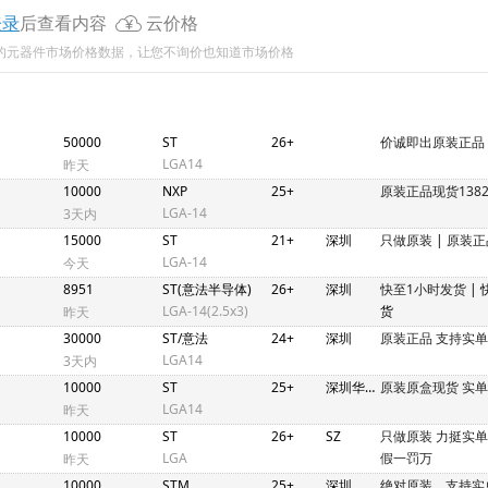
登录
后查看内容
云价格
新的元器件市场价格数据，让您不询价也知道市场价格
50000
ST
26+
价诚即出原装正品
LGA14
昨天
10000
NXP
25+
原装正品现货13823
LGA-14
3天内
15000
ST
21+
深圳
只做原装
|
原装正
LGA-14
今天
8951
ST(意法半导体)
26+
深圳
快至1小时发货
|
LGA-14(2.5x3)
货
昨天
30000
ST/意法
24+
深圳
原装正品 支持实单
LGA14
3天内
10000
ST
25+
深圳华强北
原装原盒现货 实
LGA14
昨天
10000
ST
26+
SZ
只做原装 力挺实
LGA
假一罚万
昨天
10000
STM
25+
深圳
绝对原装，支持实