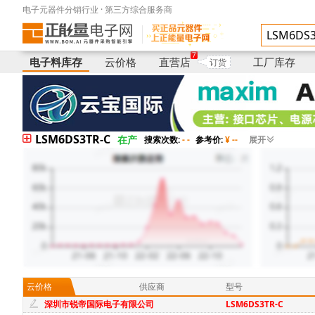
电子元器件分销行业 · 第三方综合服务商
电子料库存
供应商
型号
7
电子料库存
云价格
直营店
工厂库存
订货
LSM6DS3TR-C
在产
搜索次数:
- -
参考价:
¥ --
展开
云价格
供应商
型号
深圳市锐帝国际电子有限公司
LSM6DS3TR-C