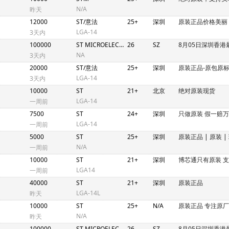
N/A
昨天
12000
ST/意法
25+
深圳
原装正品价格美丽
LGA-14
3天内
100000
ST MICROELECTRONICS
26
SZ
8月05日深圳香港
NA
3天内
20000
ST/意法
25+
深圳
原装正品-原包原
LGA-14
3天内
10000
ST
21+
北京
绝对原装现货
LGA-14
一周前
7500
ST
24+
深圳
只做原装 假一赔
LGA-14
一周前
5000
ST
25+
深圳
原装正品
|
原装
|
N/A
一周前
10000
ST
21+
深圳
博芯通只有原装 
LGA14
一周前
40000
ST
21+
深圳
原装正品
LGA-14L
昨天
10000
ST
25+
N/A
原装正品 专注原
N/A
昨天
100000
ST MICROELECTRONICS
26
SZ
8月05日深圳香港