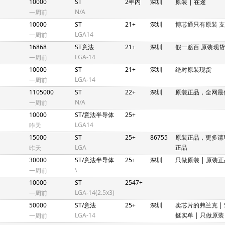
10000
ST
2年内
深圳
原装
| 在途
N/A
一周前
10000
ST
21+
深圳
博芯通只有原装 
LGA14
一周前
16868
ST意法
21+
深圳
假一赔百 原装现
LGA-14
一周前
10000
ST
21+
深圳
绝对原装现货
LGA-14
一周前
1105000
ST
22+
深圳
原装正品，全网最
N/A
一周前
10000
ST/意法半导体
25+
LGA14
昨天
15000
ST
25+
86755
原装正品，更多请
LGA
正品
昨天
30000
ST/意法半导体
25+
深圳
只做原装
|
原装正
\
一周前
10000
ST
2547+
LGA-14(2.5x3)
一周前
50000
ST/意法
25+
深圳
卖芯片的弗兰克
|
LGA-14
挺实单 | 只做原装
一周前