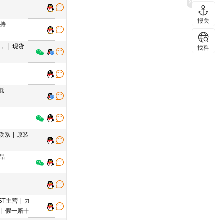
报关
支持
货，
| 现货
找料
低
联系
|
原装
品
ST主营 | 力
 | 假一赔十