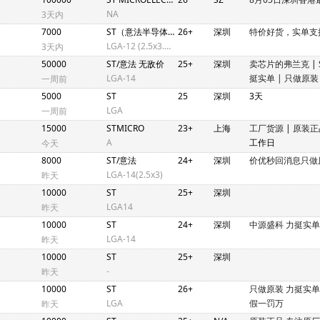
NA
3天内
7000
ST（意法半导体）
26+
深圳
特价好货，实单支
LGA-12 (2.5x3.0x0.83mm)
3天内
50000
ST/意法 无敌价
25+
深圳
卖芯片的弗兰克
|
LGA-14
挺实单 | 只做原装
一周前
5000
ST
25
深圳
3天
LGA
一周前
15000
STMICRO
23+
上海
工厂货源
|
原装正
A
工作日
今天
8000
ST/意法
24+
深圳
价优秒回消息只做
LGA-14(2.5x3)
昨天
10000
ST
25+
深圳
LGA14
昨天
10000
ST
24+
深圳
中源盛科 力挺实单
LGA-14
昨天
10000
ST
25+
深圳
-
昨天
10000
ST
26+
只做原装 力挺实
LGA
假一罚万
昨天