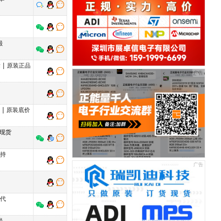
最
标
|
原装正品
万
|
原装底价
 现货
支持
厂代
最