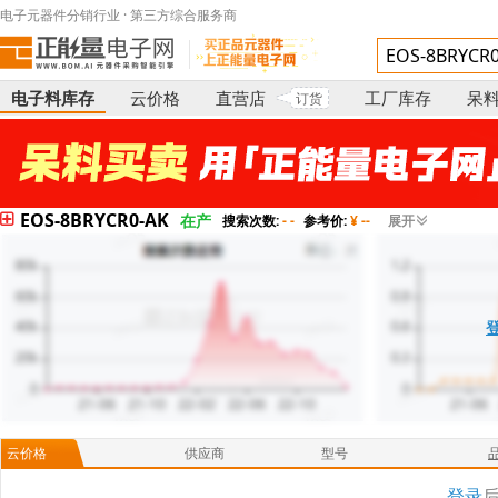
电子元器件分销行业 · 第三方综合服务商
电子料库存
云价格
直营店
工厂库存
呆
订货
EOS-8BRYCR0-AK
在产
搜索次数:
- -
参考价:
¥ --
展开
云价格
供应商
型号
登录