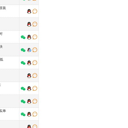
原装
时
快
低
芯
实单