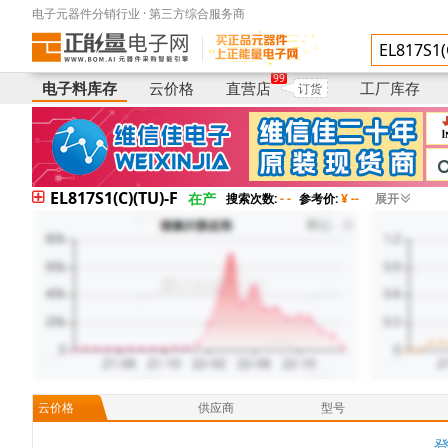
电子元器件分销行业 · 第三方综合服务商
电子料库存
供应商
型号
99
电子料库存
云价格
直营店
工厂库存
订货
EL817S1(C)(TU)-F
在产
搜索次数:
- -
参考价:
¥ --
展开
云价格
供应商
型号