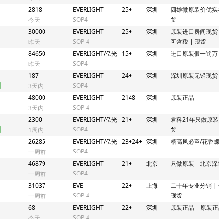
2818
EVERLIGHT
25+
深圳
四雄微原装价优实
SOP4
货
今天
30000
EVERLIGHT
25+
深圳
原装进口房间现货
SOP-4
可含税
| 现货
昨天
84650
EVERLIGHT/亿光
15+
深圳
进口原装假一罚万
SOP4
昨天
187
EVERLIGHT
24+
深圳
深圳原装无铅现货
SOP4
3天内
48000
EVERLIGHT
2148
深圳
原装正品
SOP-4
3天内
2300
EVERLIGHT/亿光
21+
深圳
君科21年只做原
SOP4
货
1周内
26285
EVERLIGHT/亿光
23+24+
深圳
梧高凤必至/花香
SOP4
一周前
46879
EVERLIGHT
21+
北京
只做原装，北京深
SOP4
一周前
31037
EVE
22+
上海
二十年专业分销
|
SOP-4
现货
一周前
68
EVERLIGHT
22+
深圳
原装正品
|
原装正
SOP-4
今天