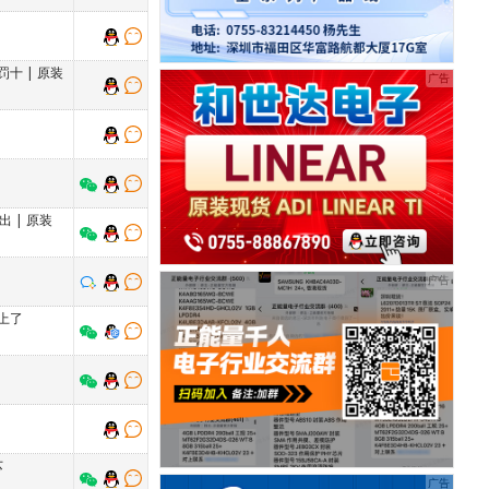
罚十
|
原装
价出
|
原装
上了
芯