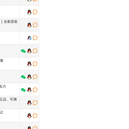
单
|
全新原装
格最
实力
正品、可溯
 正