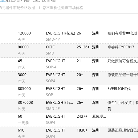
新的元器件市场价格数据，让您不询价也知道市场价格
120000
EVERLIGHT(亿光)
26+
深圳
咱们有现货==低
SMD-4P
今天
90000
OCIC
25+26+
深圳
卓睿科CYPC817
SMD
今天
45
EVERLIGHT
21+
深圳
只做原装可含税支
SOP-4
昨天
3000
EVERLIGHT
20+
深圳
原装正品假一赔十
SOP4
昨天
805000
EVERLIGHT
26+
深圳
EVERLIGHT代
SOP
昨天
3076608
EVERLIGHT(台湾亿光)
26+
深圳
快至1小时发货
|
SMD-4P
货
昨天
60
EVERLIGHT
2437+
原装现货，全网最低价
SOP4
一周前
610
EVERLIGHT
1830+
深圳
原装正品现货自己
SOP4
今天