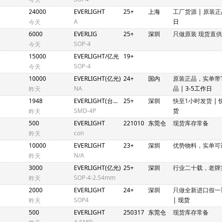
24000
EVERLIGHT
25+
上海
工厂货源
|
原装正
A
日
今天
6000
EVERLIG
25+
深圳
只做原装 现货直供
SOP-4
今天
15000
EVERLIGHT/亿光
19+
SOP-4
今天
10000
EVERLIGHT(亿光)
24+
国内
原装正品，实单带
NA
品
| 3-5工作日
昨天
1948
EVERLIGHT(台湾亿光)
25+
深圳
快至1小时发货
|
SMD-4P
货
昨天
500
EVERLIGHT
221010
东莞仓
现货库存常备
con
昨天
10000
EVERLIGHT
23+
深圳
优势物料，实单可
N/A
昨天
3000
EVERLIGHT(亿光)
25+
深圳
行业二十载，老牌
SOP-4-2.54mm
昨天
2000
EVERLIGHT
24+
深圳
只做全新进口假一
SOP4
| 现货
昨天
500
EVERLIGHT
250317
东莞仓
现货库存常备