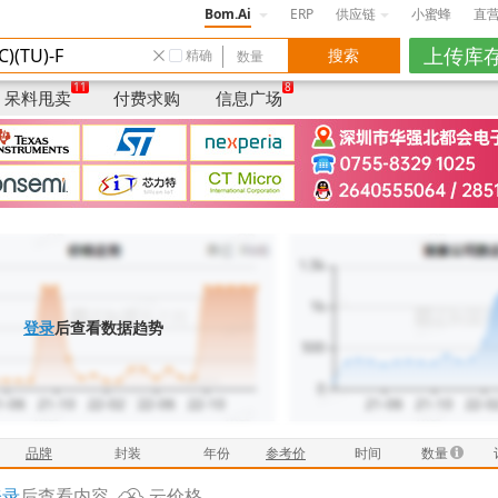
Bom.Ai
ERP
供应链
小蜜蜂
直
精确
数量
品牌
/封装
年份
仓库
卖家说明/品质/货
11
8
呆料甩卖
付费求购
信息广场
登录
后查看数据趋势
品牌
封装
年份
参考价
时间
数量
登录
后查看内容
云价格