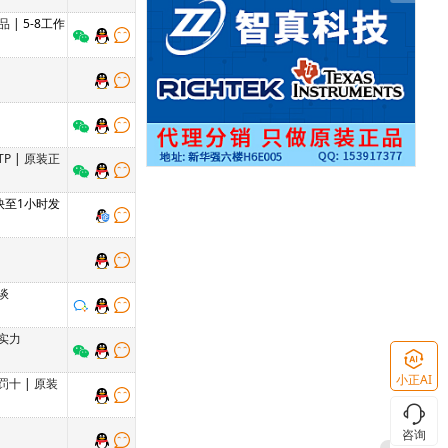
品
| 5-8工作
TP
|
原装正
 快至1小时发
谈
实力
小正AI
罚十
|
原装
咨询