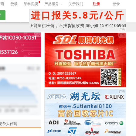
营店
货场
呆料甩卖
产品服务
关于我们
注册
登录
进口报关5.8元/公斤
期
询价
正能量供应链，不按货值收费 陈小姐:15914106963
记价人代码