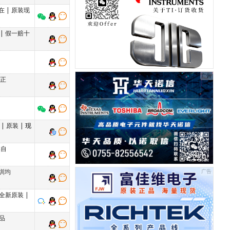
在
|
原装现
|
假一赔十
 正
装
|
原装
| 现
蝶自
圳均
全新原装
|
品