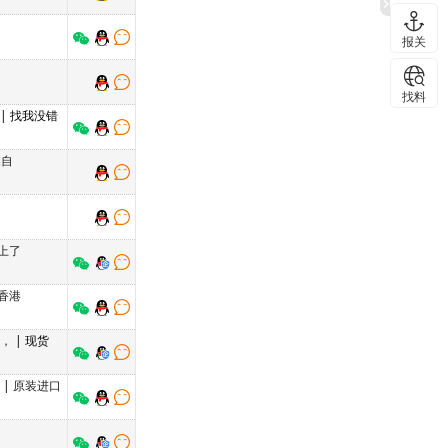
报关
找料
| 找我没错
蝶自
上了
香港
货，
| 现货
万
|
原装进口