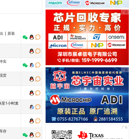
价出
|
原装
持实
现货
 快至1小时发
库存