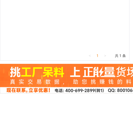
<
1
>
共 1 条