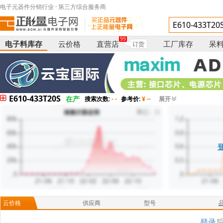
电子元器件分销行业 · 第三方综合服务商
99
电子料库存
云价格
直营店
工厂库存
呆
订货
E610-433T20S
在产
搜索次数:
- -
参考价:
¥ --
展开
云价格
供应商
型号
登录