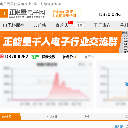
电子元器件分销行业 · 第三方综合服务商
16
电子料库存
云价格
直营店
工厂库存
呆
订货
D370-02F2
在产
搜索次数:
- -
参考价:
¥ --
展开
云价格
供应商
型号
登录