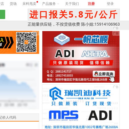
营店
货场
呆料甩卖
产品服务
关于我们
注册
登录
进口报关5.8元/公斤
正能量供应链，不按货值收费 陈小姐:15914106963
记价人代码