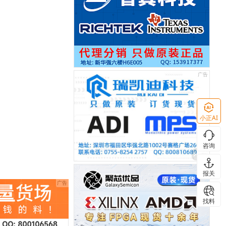
小正AI
咨询
报关
找料