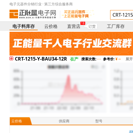
电子元器件分销行业 · 第三方综合服务商
18
电子料库存
云价格
直营店
工厂库存
订货
CRT-1215-Y-BAU34-12R
在产
搜索次数:
- -
参考价:
¥ --
展开
云价格
供应商
型号