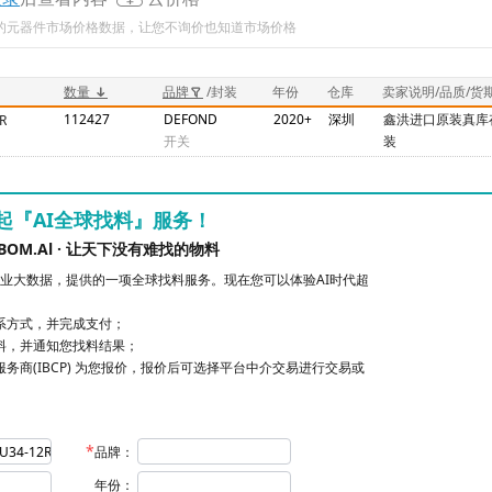
新的元器件市场价格数据，让您不询价也知道市场价格
数量
品牌
/封装
年份
仓库
卖家说明/品质/货
112427
DEFOND
2020+
深圳
鑫洪进口原装真库
R
开关
装
起『AI全球找料』服务！
BOM.Al · 让天下没有难找的物料
业大数据，提供的一项全球找料服务。现在您可以体验AI时代超
联系方式，并完成支付；
找料，并通知您找料结果；
服务商(IBCP) 为您报价，报价后可选择平台中介交易进行交易或
品牌：
年份：