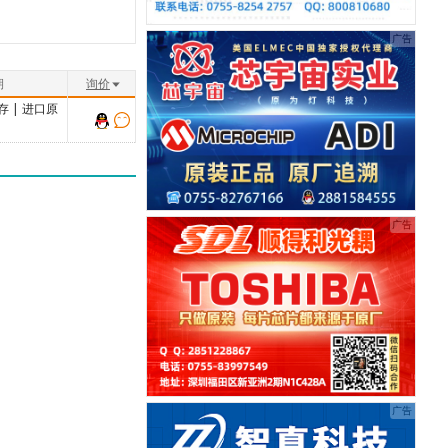
期
询价
存
|
进口原