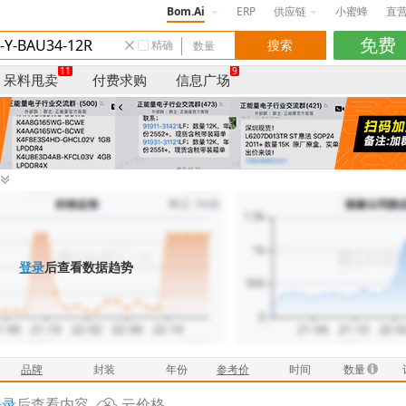
Bom.Ai
ERP
供应链
小蜜蜂
直
精确
11
9
呆料甩卖
付费求购
信息广场
登录
后查看数据趋势
品牌
封装
年份
参考价
时间
数量
登录
后查看内容
云价格