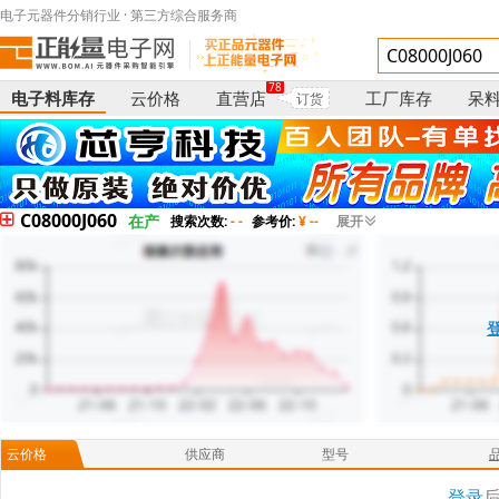
电子元器件分销行业 · 第三方综合服务商
78
电子料库存
云价格
直营店
工厂库存
呆
订货
C08000J060
在产
搜索次数:
- -
参考价:
¥ --
展开
云价格
供应商
型号
登录