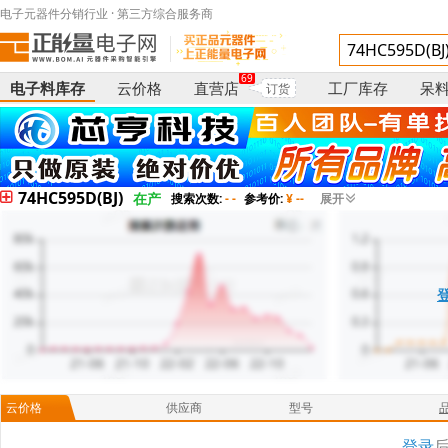
电子元器件分销行业 · 第三方综合服务商
69
电子料库存
云价格
直营店
工厂库存
呆
订货
74HC595D(BJ)
在产
搜索次数:
- -
参考价:
¥ --
展开
云价格
供应商
型号
登录