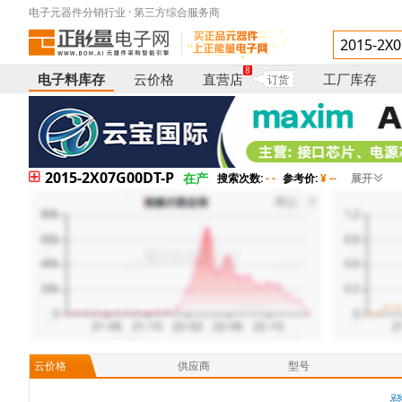
电子元器件分销行业 · 第三方综合服务商
8
电子料库存
云价格
直营店
工厂库存
订货
2015-2X07G00DT-P
在产
搜索次数:
- -
参考价:
¥ --
展开
云价格
供应商
型号