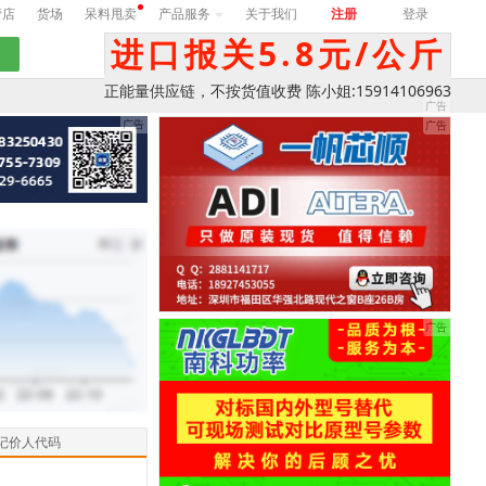
营店
货场
呆料甩卖
产品服务
关于我们
注册
登录
进口报关5.8元/公斤
正能量供应链，不按货值收费 陈小姐:15914106963
记价人代码