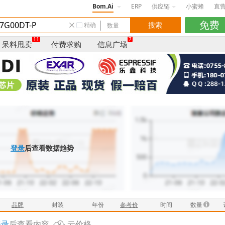
Bom.Ai
ERP
供应链
小蜜蜂
直
精确
11
7
呆料甩卖
付费求购
信息广场
登录
后查看数据趋势
品牌
封装
年份
参考价
时间
数量
登录
后查看内容
云价格