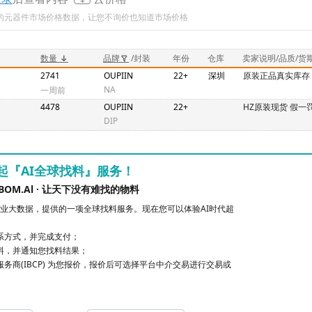
新的元器件市场价格数据，让您不询价也知道市场价格
数量
品牌
/封装
年份
仓库
卖家说明/品质/货
2741
OUPIIN
22+
深圳
原装正品真实库存
NA
一周前
4478
OUPIIN
22+
HZ原装现货 假一
DIP
起『AI全球找料』服务！
BOM.Al · 让天下没有难找的物料
业大数据，提供的一项全球找料服务。现在您可以体验AI时代超
联系方式，并完成支付；
找料，并通知您找料结果；
服务商(IBCP) 为您报价，报价后可选择平台中介交易进行交易或