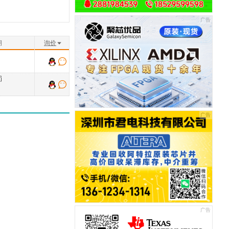
期
询价
罚