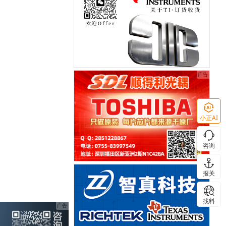
小正AI
咨询
报关
找料