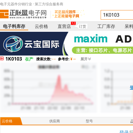
电子元器件分销行业 · 第三方综合服务商
12
电子料库存
云价格
直营店
工厂库存
呆
订货
1K0103
在产
搜索次数:
- -
参考价:
¥ --
展开
云价格
供应商
型号
登录