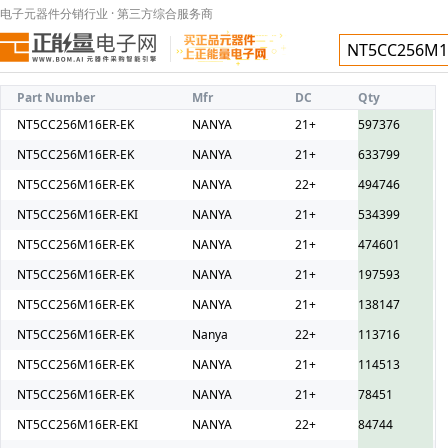
电子元器件分销行业 · 第三方综合服务商
Part Number
Mfr
DC
Qty
NT5CC256M16ER-EK
NANYA
21+
597376
NT5CC256M16ER-EK
NANYA
21+
633799
NT5CC256M16ER-EK
NANYA
22+
494746
NT5CC256M16ER-EKI
NANYA
21+
534399
NT5CC256M16ER-EK
NANYA
21+
474601
NT5CC256M16ER-EK
NANYA
21+
197593
NT5CC256M16ER-EK
NANYA
21+
138147
NT5CC256M16ER-EK
Nanya
22+
113716
NT5CC256M16ER-EK
NANYA
21+
114513
NT5CC256M16ER-EK
NANYA
21+
78451
NT5CC256M16ER-EKI
NANYA
22+
84744