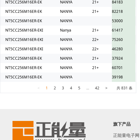
NT5CC256M16ER-EK
NANYA
21+
84183
NT5CC256M16ER-EK
NANYA
21+
82218
NT5CC256M16ER-EK
NANYA
53000
NT5CC256M16ER-EKI
Nanya
21+
61417
NT5CC256M16ER-EKI
NANYA
22+
75260
NT5CC256M16ER-EKI
NANYA
22+
46280
NT5CC256M16ER-EK
NANYA
21+
37924
NT5CC256M16ER-EK
NANYA
21+
60701
NT5CC256M16ER-EK
NANYA
39198
<
1
2
3
4
5
...
42
>
共 831 条
旗下产品
正能量电子网